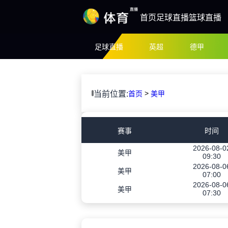
首页
足球直播
篮球直播
足球直播
英超
德甲
>
当前位置:
首页
美甲
赛事
时间
2026-08-0
美甲
09:30
2026-08-0
美甲
07:00
2026-08-0
美甲
07:30